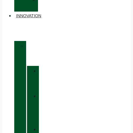
ACCESSOIRES
INNOVATION
»
MATÉRIAUX
»
GORE-
TEX
»
BOA®
FIT
SYSTEM
»