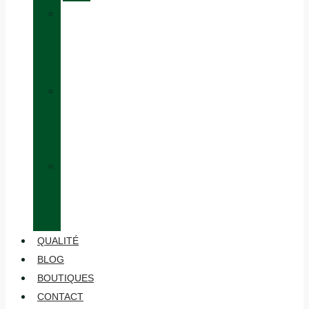
»
ÉQUIVALENCE
DES
TAILLES
»
HABILLAGE
EN
COUCHES
»
ENTRETIEN
ET
MAINTENANCE
QUALITÉ
BLOG
BOUTIQUES
CONTACT