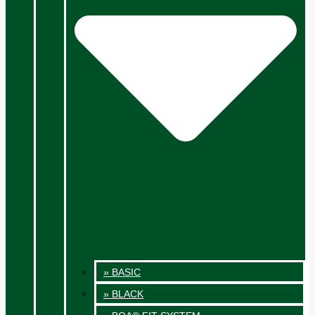
» BASIC
» BLACK