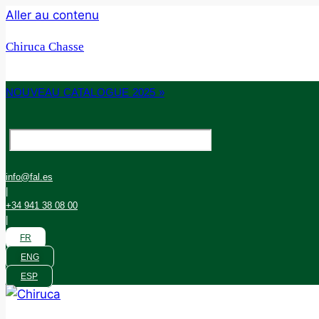
Aller au contenu
Chiruca Chasse
NOUVEAU CATALOGUE 2025 »
info@fal.es
|
+34 941 38 08 00
|
FR
ENG
ESP