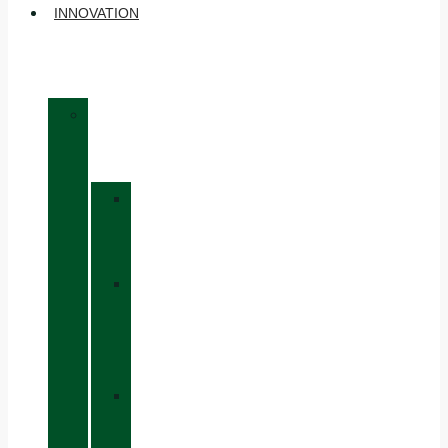
INNOVATION
»
MATÉRIAUX
»
GORE-
TEX
»
BOA®
FIT
SYSTEM
»
VIBRAM®