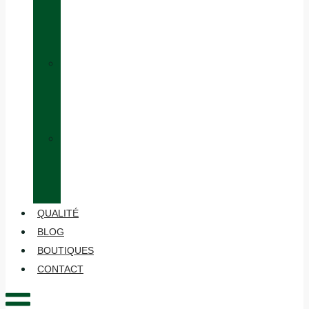
ÉQUIVALENCE
DES
TAILLES
»
HABILLAGE
EN
COUCHES
»
ENTRETIEN
ET
MAINTENANCE
QUALITÉ
BLOG
BOUTIQUES
CONTACT