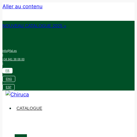
Aller au contenu
NOUVEAU CATALOGUE 2025 »
info@fal.es
|
+34 941 38 08 00
|
FR
ENG
ESP
CATALOGUE