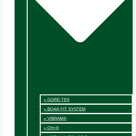
» GORE-TEX
» BOA® FIT SYSTEM
» VIBRAM®
» CH+®