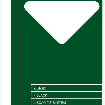
» BASIC
» BLACK
» BOA® FIT SYSTEM