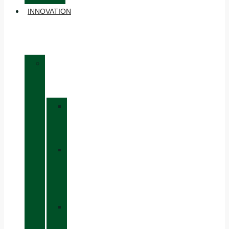
INNOVATION
»
MATÉRIAUX
»
GORE-
TEX
»
BOA®
FIT
SYSTEM
»
VIBRAM®