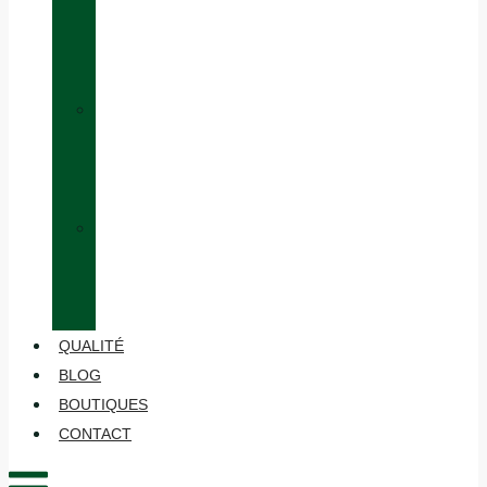
ÉQUIVALENCE
DES
TAILLES
»
HABILLAGE
EN
COUCHES
»
ENTRETIEN
ET
MAINTENANCE
QUALITÉ
BLOG
BOUTIQUES
CONTACT