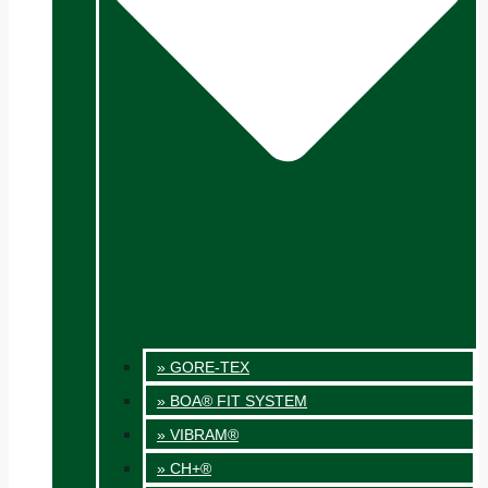
» GORE-TEX
» BOA® FIT SYSTEM
» VIBRAM®
» CH+®