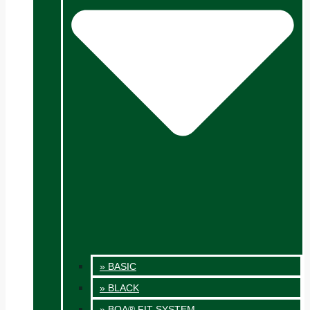
» BASIC
» BLACK
» BOA® FIT SYSTEM