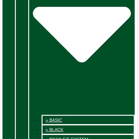
» BASIC
» BLACK