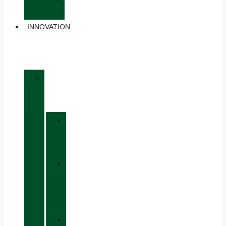
ACCESSOIRES
INNOVATION
»
MATÉRIAUX
»
GORE-
TEX
»
BOA®
FIT
SYSTEM
»