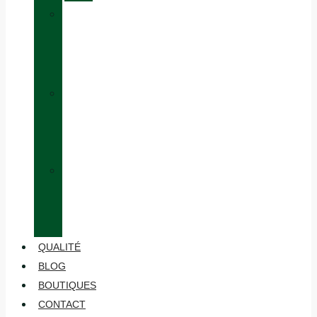
»
ÉQUIVALENCE
DES
TAILLES
»
HABILLAGE
EN
COUCHES
»
ENTRETIEN
ET
MAINTENANCE
QUALITÉ
BLOG
BOUTIQUES
CONTACT