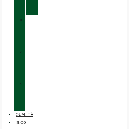
CUIRS
CHIRUCA®
»
ÉQUIVALENCE
DES
TAILLES
»
HABILLAGE
EN
COUCHES
»
ENTRETIEN
ET
MAINTENANCE
QUALITÉ
BLOG