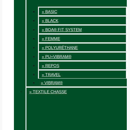
» BASIC
» BLACK
» BOA® FIT SYSTEM
» FEMME
» POLYURÉTHANE
» PU+VIBRAM®
» REPOS
» TRAVEL
» VIBRAM®
» TEXTILE CHASSE