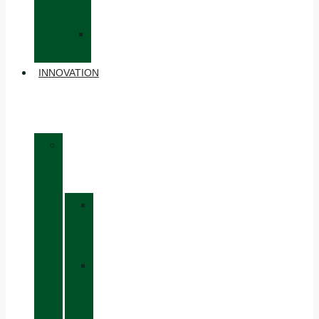
DOS
»
ACCESSOIRES
INNOVATION
»
MATÉRIAUX
»
GORE-
TEX
»
BOA®
FIT