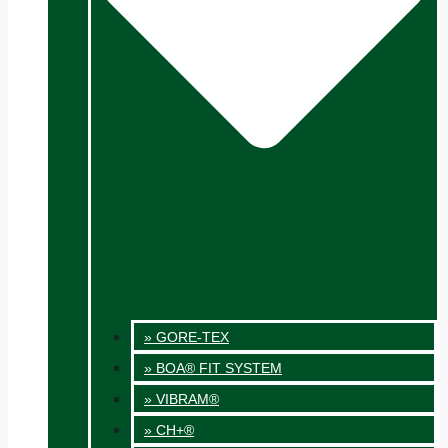
» GORE-TEX
» BOA® FIT SYSTEM
» VIBRAM®
» CH+®