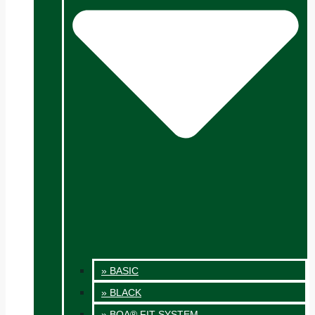
» BASIC
» BLACK
» BOA® FIT SYSTEM