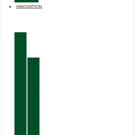
INNOVATION
»
MATÉRIAUX
»
GORE-
TEX
»
BOA®
FIT
SYSTEM
»
VIBRAM®