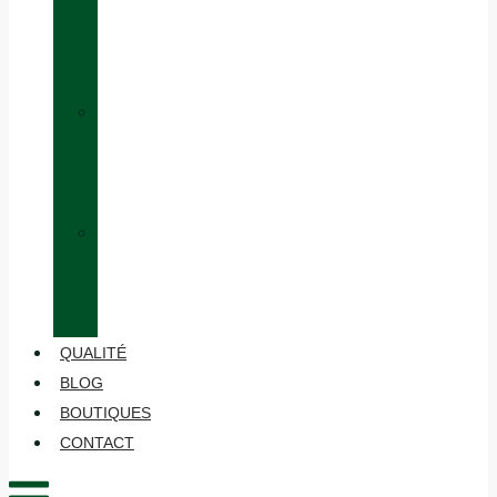
ÉQUIVALENCE
DES
TAILLES
»
HABILLAGE
EN
COUCHES
»
ENTRETIEN
ET
MAINTENANCE
QUALITÉ
BLOG
BOUTIQUES
CONTACT