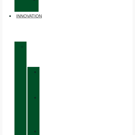
ACCESSOIRES
INNOVATION
»
MATÉRIAUX
»
GORE-
TEX
»
BOA®
FIT
SYSTEM
»