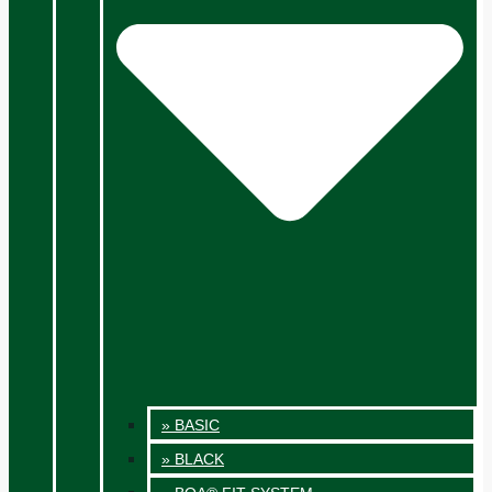
» BASIC
» BLACK