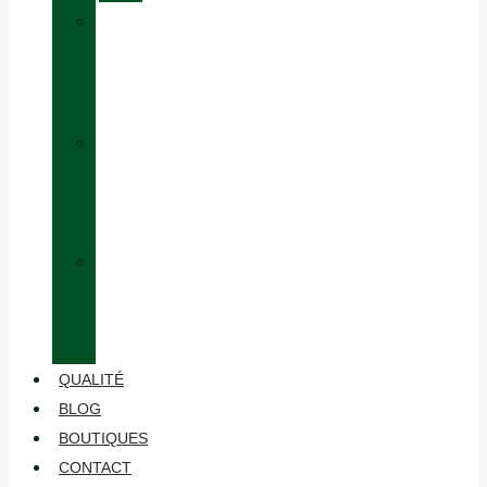
»
ÉQUIVALENCE
DES
TAILLES
»
HABILLAGE
EN
COUCHES
»
ENTRETIEN
ET
MAINTENANCE
QUALITÉ
BLOG
BOUTIQUES
CONTACT