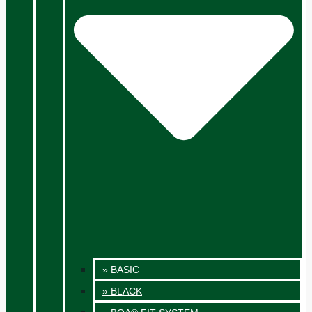
» BASIC
» BLACK