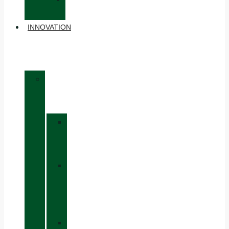
ACCESSOIRES
INNOVATION
»
MATÉRIAUX
»
GORE-
TEX
»
BOA®
FIT
SYSTEM
»