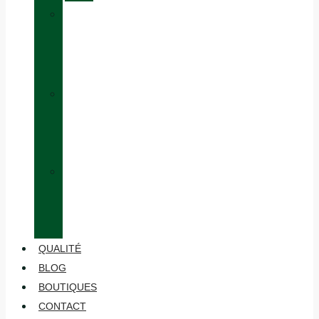
»
ÉQUIVALENCE
DES
TAILLES
»
HABILLAGE
EN
COUCHES
»
ENTRETIEN
ET
MAINTENANCE
QUALITÉ
BLOG
BOUTIQUES
CONTACT