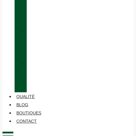
ÉQUIVALENCE
DES
TAILLES
»
HABILLAGE
EN
COUCHES
»
ENTRETIEN
ET
MAINTENANCE
QUALITÉ
BLOG
BOUTIQUES
CONTACT