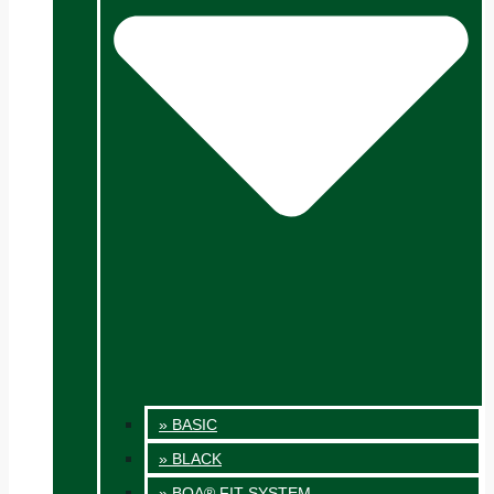
» BASIC
» BLACK
» BOA® FIT SYSTEM