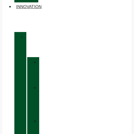
INNOVATION
»
MATÉRIAUX
»
GORE-
TEX
»
BOA®
FIT
SYSTEM
»
VIBRAM®