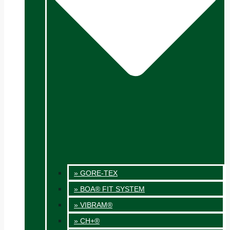
» GORE-TEX
» BOA® FIT SYSTEM
» VIBRAM®
» CH+®