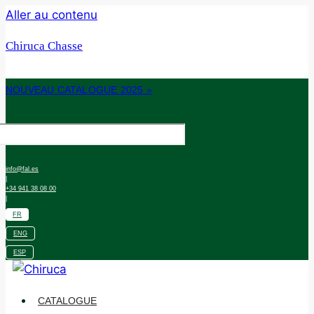
Aller au contenu
Chiruca Chasse
NOUVEAU CATALOGUE 2025 »
info@fal.es
|
+34 941 38 08 00
|
FR
ENG
ESP
CATALOGUE