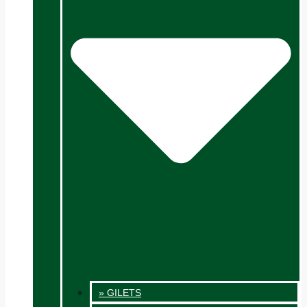
» GILETS