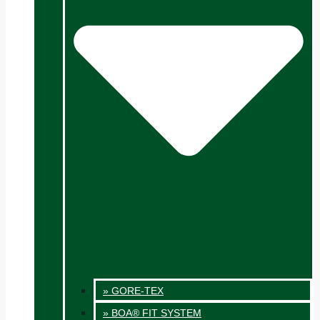
» GORE-TEX
» BOA® FIT SYSTEM