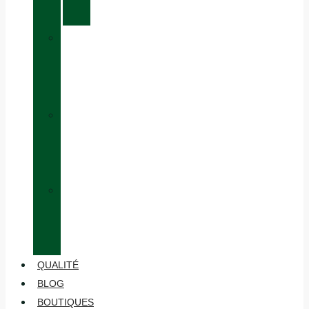
CHIRUCA®
»
ÉQUIVALENCE
DES
TAILLES
»
HABILLAGE
EN
COUCHES
»
ENTRETIEN
ET
MAINTENANCE
QUALITÉ
BLOG
BOUTIQUES