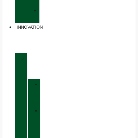
DOS
»
ACCESSOIRES
INNOVATION
»
MATÉRIAUX
»
GORE-
TEX
»
BOA®
FIT
SYSTEM