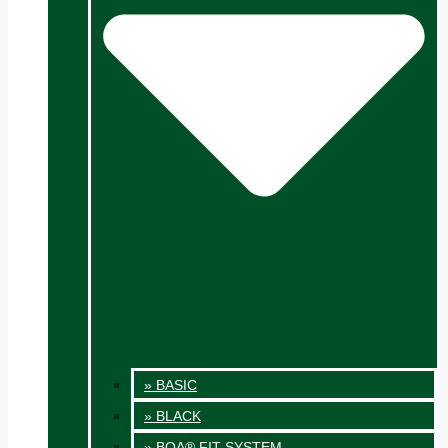
» BASIC
» BLACK
» BOA® FIT SYSTEM