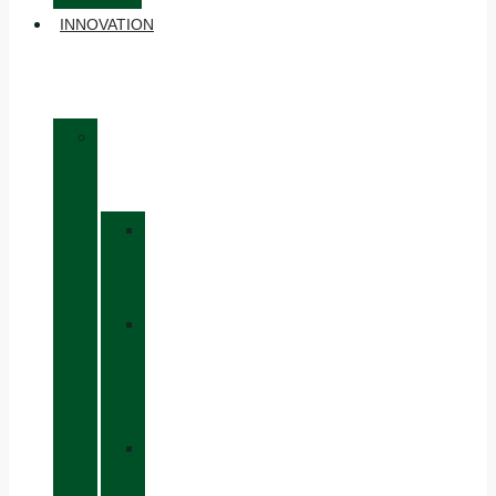
INNOVATION
»
MATÉRIAUX
»
GORE-
TEX
»
BOA®
FIT
SYSTEM
»
VIBRAM®