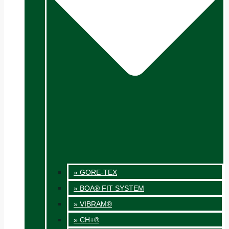
» GORE-TEX
» BOA® FIT SYSTEM
» VIBRAM®
» CH+®