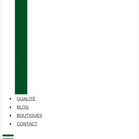
ÉQUIVALENCE
DES
TAILLES
»
HABILLAGE
EN
COUCHES
»
ENTRETIEN
ET
MAINTENANCE
QUALITÉ
BLOG
BOUTIQUES
CONTACT