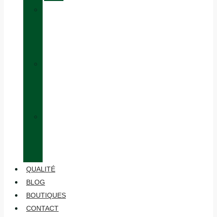
»
ÉQUIVALENCE
DES
TAILLES
»
HABILLAGE
EN
COUCHES
»
ENTRETIEN
ET
MAINTENANCE
QUALITÉ
BLOG
BOUTIQUES
CONTACT