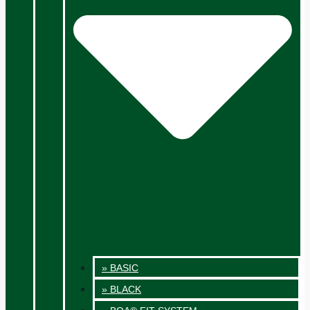
» BASIC
» BLACK