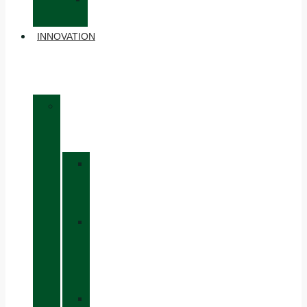
ACCESSOIRES
INNOVATION
»
MATÉRIAUX
»
GORE-
TEX
»
BOA®
FIT
SYSTEM
»